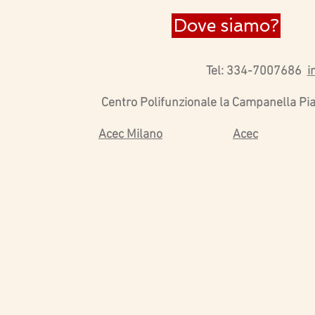
Dove siamo?
Tel: 334-7007686
i
Centro Polifunzionale la Campanella
Pi
Acec Milano
Acec